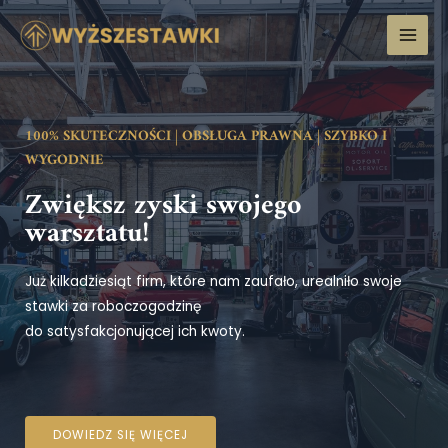
100% SKUTECZNOŚCI | OBSŁUGA PRAWNA | SZYBKO I
WYGODNIE
Zwiększ zyski swojego
warsztatu!
Już kilkadziesiąt firm, które nam zaufało, urealniło swoje
stawki za roboczogodzinę
do satysfakcjonującej ich kwoty.
DOWIEDZ SIĘ WIĘCEJ