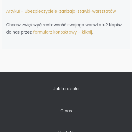
Artykuł – Ubezpieczyciele-zanizaja-stawki-warsztatów
Chcesz zwiększyć rentowność swojego warsztatu? Napisz
do nas przez
formularz kontaktowy – kliknij
.
Jak to działa
O nas