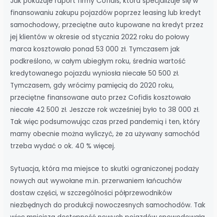
Jak pokazuje raport firmy Cofidis, która specjalizuje się w
finansowaniu zakupu pojazdów poprzez leasing lub kredyt
samochodowy, przeciętne auto kupowane na kredyt przez
jej klientów w okresie od stycznia 2022 roku do połowy
marca kosztowało ponad 53 000 zł. Tymczasem jak
podkreślono, w całym ubiegłym roku, średnia wartość
kredytowanego pojazdu wyniosła niecałe 50 500 zł.
Tymczasem, gdy wrócimy pamięcią do 2020 roku,
przeciętne finansowane auto przez Cofidis kosztowało
niecałe 42 500 zł. Jeszcze rok wcześniej było to 38 000 zł.
Tak więc podsumowując czas przed pandemią i ten, który
mamy obecnie można wyliczyć, że za używany samochód
trzeba wydać o ok. 40 % więcej.
Sytuacja, która ma miejsce to skutki ograniczonej podaży
nowych aut wywołane m.in. przerwaniem łańcuchów
dostaw części, w szczególności półprzewodników
niezbędnych do produkcji nowoczesnych samochodów. Tak