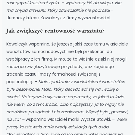
rosnącymi kosztami życia – wystarczy iść do sklepu. Nie
ma chyba artykułu, który zauważalnie nie podrożał
–
tłumaczy Łukasz Kowalczyk z firmy wyzszestawki.pl.
Jak zwiększyć rentowność warsztatu?
Kowalczyk wspomina, że jeszcze jakiś czas temu właściciele
warsztatów samochodowych nie byli przekonani do
współpracy z ich firmą. Mimo, że to właśnie dzięki niej mogli
znacząco zwiększyć swoje przychody, bez zbędnego
tracenia czasu i masy formalności związanej z
papierologią. –
Moje spotkania z właścicielami warsztatów
były bezowocne. Mało, który decydował się na „walkę o
swoje”. Notorycznie słyszałem argumenty, że jakoś to idzie,
nie wiem, co z tym zrobić, albo najczęstszy, ja to nigdy nie
chodziłem po sądach i nie zamierzam. Więcej było „przeciw”,
niż „za” –
wspomina właściciel marki Wyższe Stawki. –
Wiele
pracy kosztowała mnie wtedy edukacja tych osób.
Opowiadałem o tym, jakie są ich prawa, jakie obowiązują